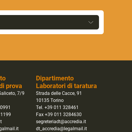
to
Dipartimento
di prova
Laboratori di taratura
aliceto, 7/9
Strada delle Cacce, 91
10135 Torino
40991
Tel. +39 011 328461
41199
Fax +39 011 3284630
t
segreteriadt@accredia.it
almail.it
dt_accredia@legalmail.it