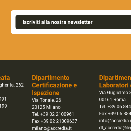
Iscriviti alla nostra newsletter
cata
Dipartimento
Dipartimen
Certificazione e
Laboratori 
gherita, 262
Ispezione
Via Guglielmo S
0991
00161 Roma
Via Tonale, 26
1199
Tel. +39 06 84
20125 Milano
Fax +39 06 88
Tel. +39 02 2100961
info@accredia.i
Fax +39 02 21009637
dl_accredia@leg
milano@accredia.it