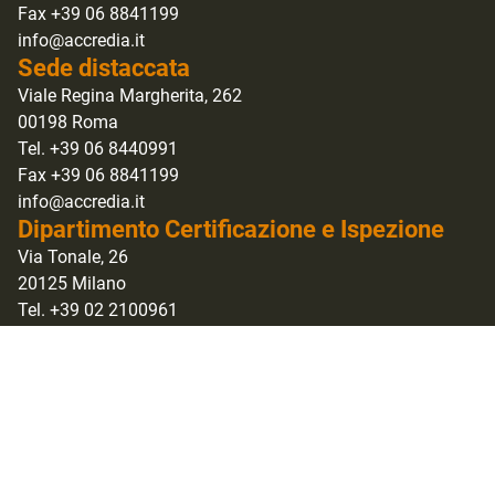
Fax +39 06 8841199
info@accredia.it
Sede distaccata
Viale Regina Margherita, 262
00198 Roma
Tel. +39 06 8440991
Fax +39 06 8841199
info@accredia.it
Dipartimento Certificazione e Ispezione
Via Tonale, 26
20125 Milano
Tel. +39 02 2100961
Fax +39 02 21009637
milano@accredia.it
dci_accredia@legalmail.it
Dipartimento Laboratori di prova
Via Guglielmo Saliceto, 7/9
00161 Roma