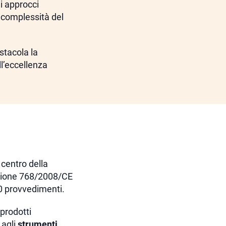
li approcci
 complessità del
stacola la
ll’eccellenza
 centro della
sione 768/2008/CE
30 provvedimenti.
 prodotti
 agli
strumenti