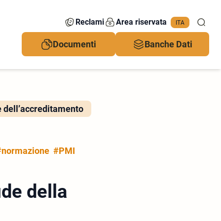
Reclami
Area riservata
ITA
Documenti
Banche Dati
e dell’accreditamento
#normazione
#PMI
ide della