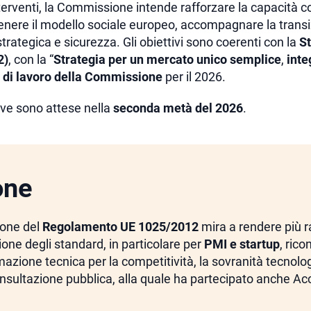
terventi, la Commissione intende rafforzare la capacità 
enere il modello sociale europeo, accompagnare la transi
trategica e sicurezza. Gli obiettivi sono coerenti con la
St
2)
, con la “
Strategia per un mercato unico semplice
,
inte
di lavoro della Commissione
per il 2026.
ive sono attese nella
seconda metà del 2026
.
one
ione del
Regolamento UE 1025/2012
mira a rendere più ra
ione degli standard, in particolare per
PMI e startup
, rico
azione tecnica per la competitività, la sovranità tecnolog
onsultazione pubblica, alla quale ha partecipato anche Acc