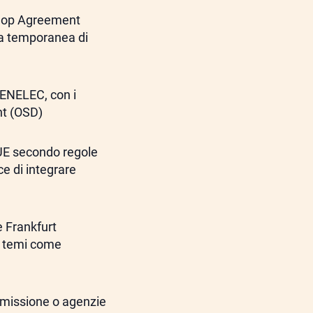
kshop Agreement
za temporanea di
 CENELEC, con i
nt (OSD)
UE secondo regole
e di integrare
e Frankfurt
u temi come
ommissione o agenzie