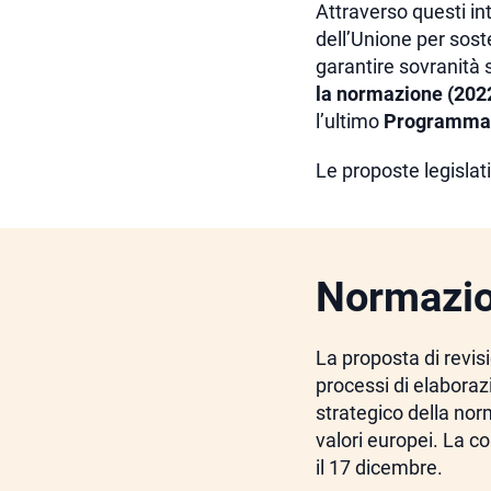
Attraverso questi in
dell’Unione per sost
garantire sovranità s
la normazione (202
l’ultimo
Programma 
Le proposte legislat
Normazi
La proposta di revis
processi di elaboraz
strategico della norm
valori europei. La c
il 17 dicembre.