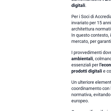
digitali
.
Per i Soci di Accred
invariato per 15 anni
architettura normativ
In questo contesto, i
mercato, per garantir
I provvedimenti dovr
ambientali
, colmand
essenziali per
l’eco
prodotti digitali
e co
Un ulteriore element
coordinamento con 
normativa, evitando 
europeo.