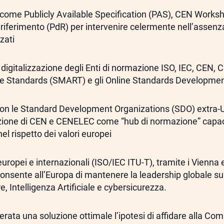
li come Publicly Available Specification (PAS), CEN Wor
 riferimento (PdR) per intervenire celermente nell’assen
zati
n digitalizzazione degli Enti di normazione ISO, IEC, CEN,
 Standards (SMART) e gli Online Standards Developme
con le Standard Development Organizations (SDO) extra-
uzione di CEN e CENELEC come “hub di normazione” capac
nel rispetto dei valori europei
i europei e internazionali (ISO/IEC ITU-T), tramite i Vienna 
onsente all’Europa di mantenere la leadership globale s
, Intelligenza Artificiale e cybersicurezza.
rata una soluzione ottimale l’ipotesi di affidare alla C