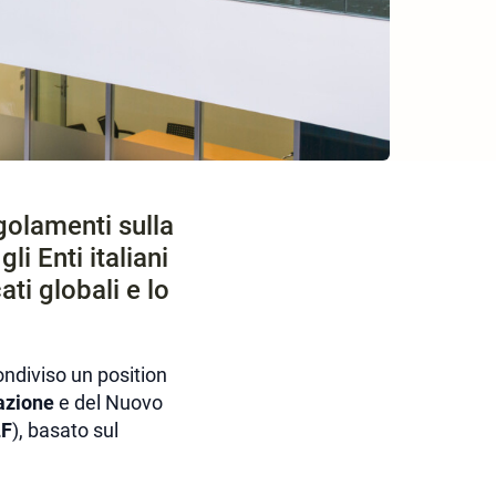
golamenti sulla
i Enti italiani
ti globali e lo
ondiviso un position
azione
e del Nuovo
LF
), basato sul