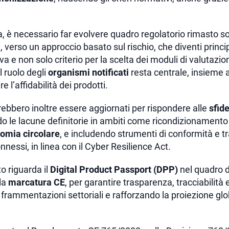
ia, è necessario far evolvere quadro regolatorio rimasto 
, verso un approccio basato sul rischio, che diventi princip
a e non solo criterio per la scelta dei moduli di valutazio
l ruolo degli
organismi notificati
resta centrale, insieme a
e l’affidabilità dei prodotti.
ebbero inoltre essere aggiornati per rispondere alle
sfide
o le lacune definitorie in ambiti come ricondizionamento
nomia circolare
, e includendo strumenti di conformità e tr
nnessi, in linea con il Cyber Resilience Act.
o riguarda il
Digital Product Passport (DPP)
nel quadro d
la
marcatura CE
, per garantire trasparenza, tracciabilità
frammentazioni settoriali e rafforzando la proiezione gl