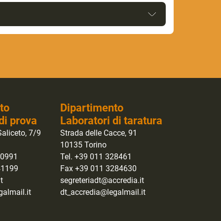
to
Dipartimento
di prova
Laboratori di taratura
aliceto, 7/9
Strada delle Cacce, 91
10135 Torino
40991
Tel. +39 011 328461
41199
Fax +39 011 3284630
t
segreteriadt@accredia.it
almail.it
dt_accredia@legalmail.it