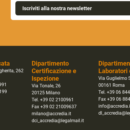
Iscriviti alla nostra newsletter
cata
Dipartimento
Dipartimen
Certificazione e
Laboratori 
gherita, 262
Ispezione
Via Guglielmo S
0991
00161 Roma
Via Tonale, 26
1199
Tel. +39 06 84
20125 Milano
Fax +39 06 88
Tel. +39 02 2100961
info@accredia.i
Fax +39 02 21009637
dl_accredia@leg
milano@accredia.it
dci_accredia@legalmail.it