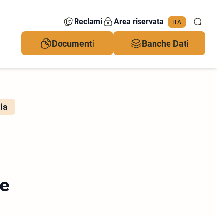
Reclami
Area riservata
ITA
Documenti
Banche Dati
dia
re