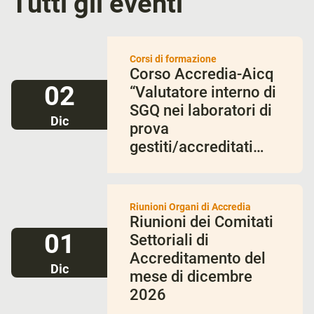
Tutti gli eventi
Corsi di formazione
Corso Accredia-Aicq
02
“Valutatore interno di
SGQ nei laboratori di
Dic
prova
gestiti/accreditati
UNI CEI EN ISO/IEC
17025:2018” –
dicembre 2026
Riunioni Organi di Accredia
Riunioni dei Comitati
01
Settoriali di
Accreditamento del
Dic
mese di dicembre
2026