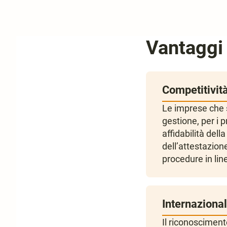
Vantaggi 
Competitivit
Le imprese che s
gestione, per i p
affidabilità dell
dell’attestazion
procedure in lin
Internazional
Il riconoscimento