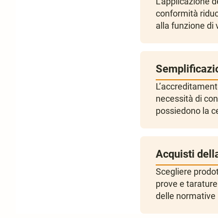
L’applicazione d
conformità riduc
alla funzione di
Semplificazio
L’accreditamento
necessità di cont
possiedono la cer
Acquisti del
Scegliere prodott
prove e tarature 
delle normative i