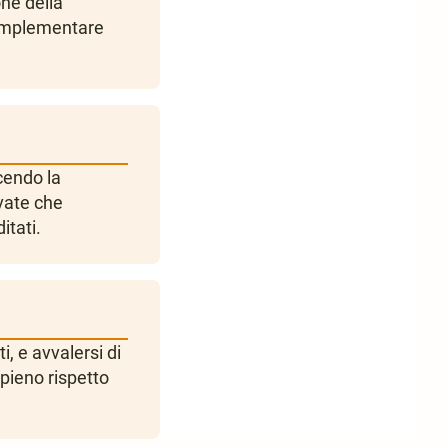
one della
complementare
cendo la
ivate che
itati.
i, e avvalersi di
 pieno rispetto