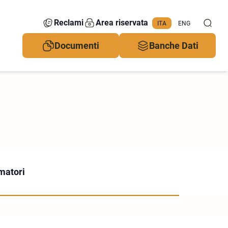
Reclami
Area riservata
ITA
ENG
Documenti
Banche Dati
matori