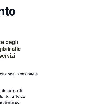
nto
e degli
bili alle
servizi
icazione, ispezione e
’Ente unico di
dente rafforza
titività sul