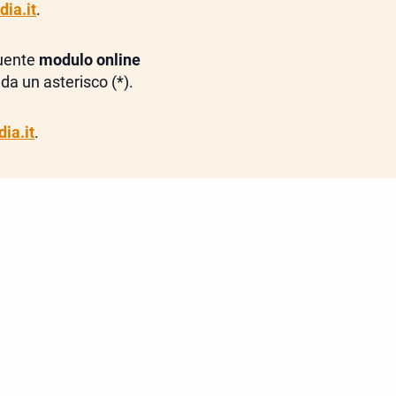
ia.it
.
guente
modulo online
da un asterisco (*).
ia.it
.