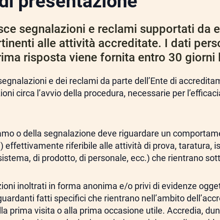
di presentazione
sce segnalazioni e reclami supportati da 
tinenti alle attività accreditate. I dati per
rima risposta viene fornita entro 30 giorni l
 segnalazioni e dei reclami da parte dell’Ente di accredit
ioni circa l’avvio della procedura, necessarie per l’efficac
lamo o della segnalazione deve riguardare un comportame
 effettivamente riferibile alle attività di prova, taratura, i
 sistema, di prodotto, di personale, ecc.) che rientrano s
oni inoltrati in forma anonima e/o privi di evidenze ogget
iguardanti fatti specifici che rientrano nell’ambito dell’ac
lla prima visita o alla prima occasione utile. Accredia, du