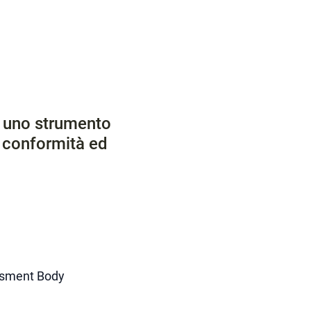
è uno strumento
a conformità ed
essment Body