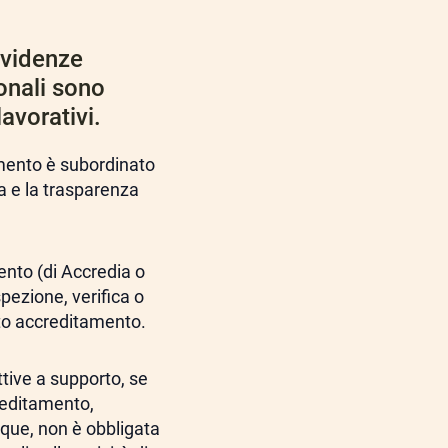
evidenze
sonali sono
avorativi.
amento è subordinato
ia e la trasparenza
nto (di Accredia o
spezione, verifica o
otto accreditamento.
tive a supporto, se
creditamento,
nque, non è obbligata