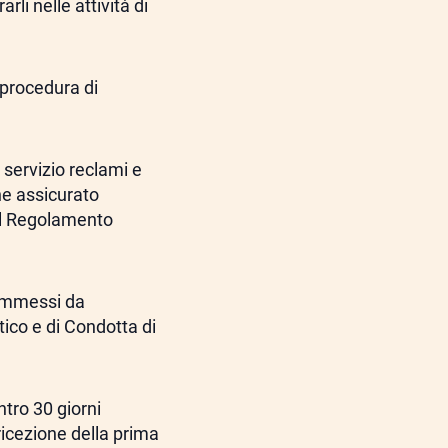
li nelle attività di
a procedura di
l servizio reclami e
ne assicurato
del Regolamento
commessi da
tico e di Condotta di
tro 30 giorni
ricezione della prima