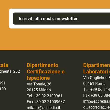
Iscriviti alla nostra newsletter
cata
Dipartimento
Dipartimen
Certificazione e
Laboratori 
gherita, 262
Ispezione
Via Guglielmo S
0991
00161 Roma
Via Tonale, 26
1199
Tel. +39 06 84
20125 Milano
Fax +39 06 88
Tel. +39 02 2100961
info@accredia.i
Fax +39 02 21009637
dl_accredia@leg
milano@accredia.it