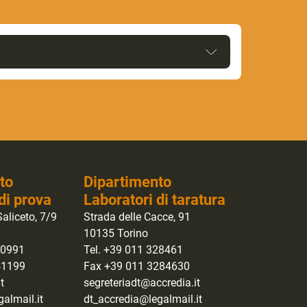
to
Dipartimento
di prova
Laboratori di taratura
aliceto, 7/9
Strada delle Cacce, 91
10135 Torino
40991
Tel. +39 011 328461
41199
Fax +39 011 3284630
t
segreteriadt@accredia.it
almail.it
dt_accredia@legalmail.it