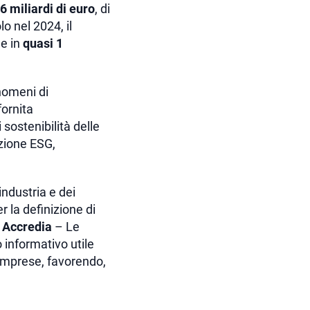
6 miliardi di euro
, di
lo nel 2024, il
e in
quasi 1
nomeni di
ornita
sostenibilità delle
azione ESG,
industria e dei
r la definizione di
 Accredia
– Le
informativo utile
e imprese, favorendo,