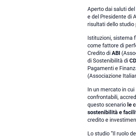
Aperto dai saluti de
e del Presidente di 
risultati dello studi
Istituzioni, sistema 
come fattore di perf
Credito di
ABI
(Assoc
di Sostenibilità di
C
Pagamenti e Finanza
(Associazione Italia
In un mercato in cui 
confrontabili, accre
questo scenario
le 
sostenibilità e faci
credito e investimen
Lo studio “Il ruolo d