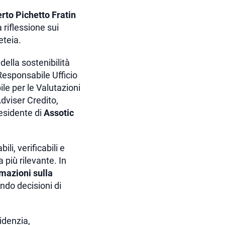
erto Pichetto Fratin
 riflessione sui
eteia.
della sostenibilità
 Responsabile Ufficio
le per le Valutazioni
Adviser Credito,
residente di
Assotic
li, verificabili e
più rilevante. In
rmazioni sulla
endo decisioni di
videnzia,