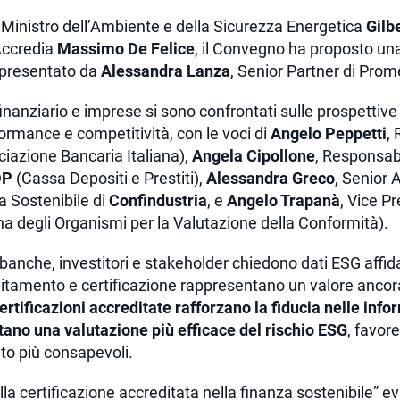
l Ministro dell’Ambiente e della Sicurezza Energetica
Gilb
Accredia
Massimo De Felice
, il Convegno ha proposto una
o presentato da
Alessandra Lanza
, Senior Partner di Prom
finanziario e imprese si sono confrontati sulle prospettive 
ormance e competitività, con le voci di
Angelo Peppetti
,
iazione Bancaria Italiana),
Angela Cipollone
, Responsabi
DP
(Cassa Depositi e Prestiti),
Alessandra Greco
, Senior 
 Sostenibile di
Confindustria
, e
Angelo Trapanà
, Vice P
na degli Organismi per la Valutazione della Conformità).
banche, investitori e stakeholder chiedono dati ESG affidabi
ditamento e certificazione rappresentano un valore ancora 
certificazioni accreditate rafforzano la fiducia nelle info
litano una valutazione più efficace del rischio ESG
, favor
to più consapevoli.
ella certificazione accreditata nella finanza sostenibile” e