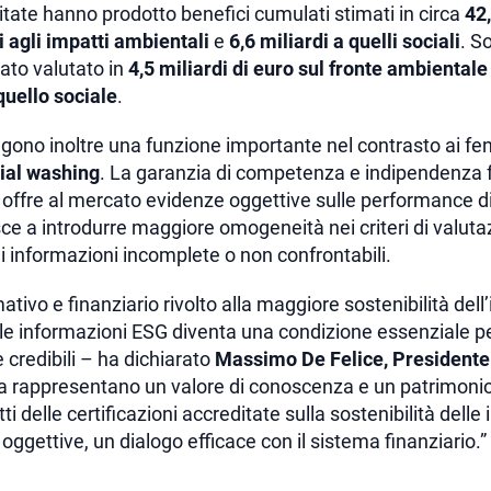
ditate hanno prodotto benefici cumulati stimati in circa
42,
i agli impatti ambientali
e
6,6 miliardi a quelli sociali
. So
ato valutato in
4,5 miliardi di euro sul fronte ambientale
quello sociale
.
olgono inoltre una funzione importante nel contrasto ai fe
ial washing
. La garanzia di competenza e indipendenza f
offre al mercato evidenze oggettive sulle performance di 
ce a introdurre maggiore omogeneità nei criteri di valut
di informazioni incomplete o non confrontabili.
tivo e finanziario rivolto alla maggiore sostenibilità dell’
elle informazioni ESG diventa una condizione essenziale pe
 credibili – ha dichiarato
Massimo De Felice, Presidente
a rappresentano un valore di conoscenza e un patrimonio 
etti delle certificazioni accreditate sulla sostenibilità dell
oggettive, un dialogo efficace con il sistema finanziario.”