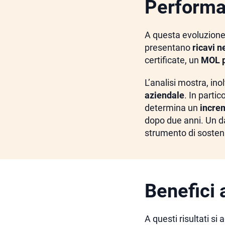
Performa
A questa evoluzione s
presentano
ricavi n
certificate, un
MOL p
L’analisi mostra, ino
aziendale
. In parti
determina un
increm
dopo due anni. Un da
strumento di sosteni
Benefici 
A questi risultati si