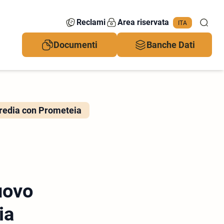
Reclami
Area riservata
ITA
Documenti
Banche Dati
credia con Prometeia
uovo
ia