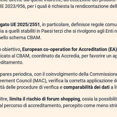
E 2023/956, per i quali è richiesta la rendicontazione del
gato UE 2025/2551
, in particolare, definisce regole comun
ia a quelli stabiliti in Paesi terzi che si rivolgono agli Ent
 nello schema CBAM.
 obiettivo
, European co-operation for Accreditation (EA)
icato al CBAM, coordinato da Accredia, per favorire un a
reditamento.
r pares periodica, con il coinvolgimento della Commissio
reement Council (MAC), verifica la corretta applicazione 
à delle procedure di verifica e
comparabilità dei dati
a l
ltre,
limita il rischio di forum shopping
, ossia la possibili
o al percorso di accreditamento, percepito come meno str