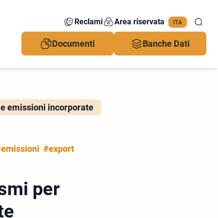
Reclami
Area riservata
ITA
Documenti
Banche Dati
le emissioni incorporate
emissioni
#export
smi per
te