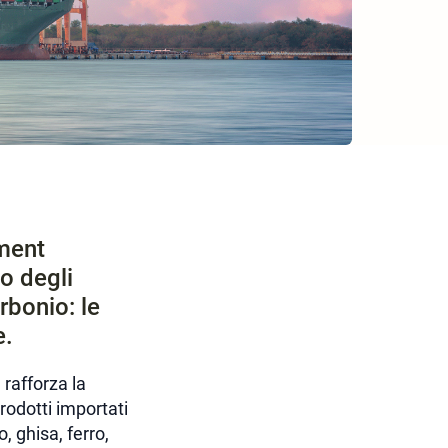
ment
o degli
rbonio: le
e.
rafforza la
prodotti importati
, ghisa, ferro,