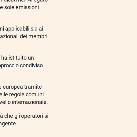
le sole emissioni
i applicabili sia ai
i nazionali dei membri
ha istituito un
pproccio condiviso
ne europea tramite
delle regole comuni
ivello internazionale.
tà che gli operatori si
ingente.