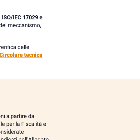
e
ISO/IEC 17029 e
tà del meccanismo,
erifica delle
Circolare tecnica
ni a partire dal
e per la Fiscalità e
onsiderate
ndicati nell’Allegato