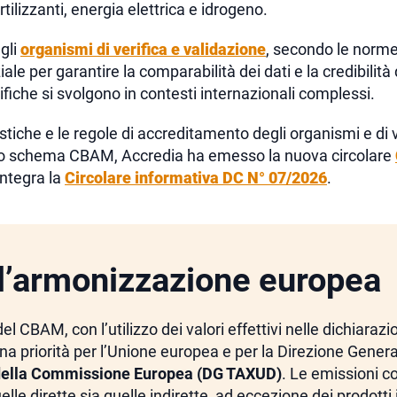
rtilizzanti, energia elettrica e idrogeno.
gli
organismi di verifica e validazione
, secondo le norm
iale per garantire la comparabilità dei dati e la credibili
fiche si svolgono in contesti internazionali complessi.
stiche e le regole di accreditamento degli organismi e di v
lo schema CBAM, Accredia ha emesso la nuova circolare
ntegra la
Circolare informativa DC N° 07/2026
.
e l’armonizzazione europea
 CBAM, con l’utilizzo dei valori effettivi nelle dichiarazio
a priorità per l’Unione europea e per la Direzione General
della Commissione Europea (DG TAXUD)
. Le emissioni c
e dirette sia quelle indirette, ad eccezione dei prodotti i