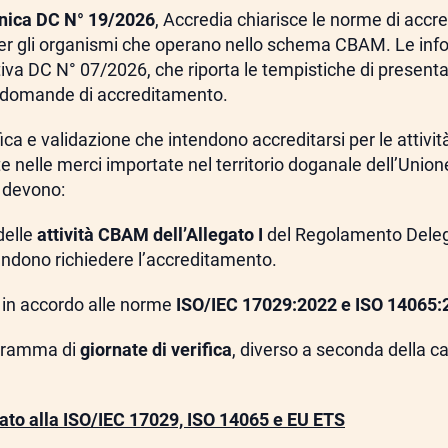
cnica DC N° 19/2026
, Accredia chiarisce le norme di accr
a per gli organismi che operano nello schema CBAM. Le inf
tiva DC N° 07/2026, che riporta le tempistiche di present
e domande di accreditamento.
fica e validazione che intendono accreditarsi per le attività
e nelle merci importate nel territorio doganale dell’Union
devono:
delle
attività CBAM dell’Allegato I
del Regolamento Dele
tendono richiedere l’accreditamento.
 in accordo alle norme
ISO/IEC 17029:2022 e ISO 14065:
ogramma di
giornate di verifica
, diverso a seconda della ca
to alla ISO/IEC 17029, ISO 14065 e EU ETS