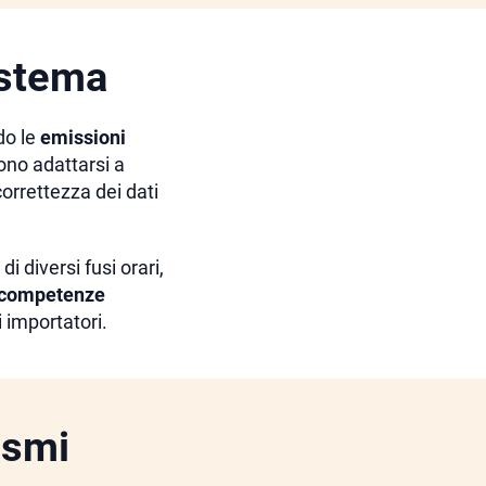
istema
do le
emissioni
vono adattarsi a
orrettezza dei dati
i diversi fusi orari,
competenze
 importatori.
ismi