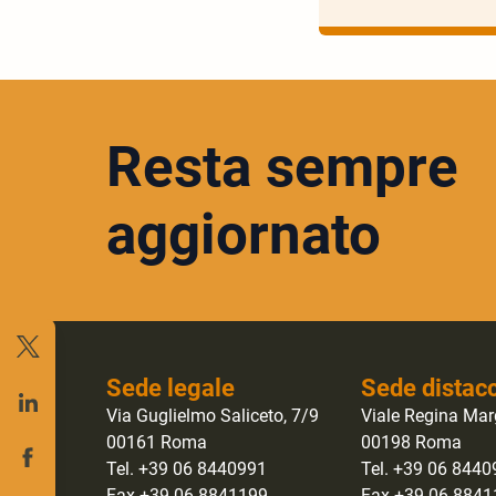
Resta sempre
aggiornato
Sede legale
Sede distac
Via Guglielmo Saliceto, 7/9
Viale Regina Mar
00161 Roma
00198 Roma
Tel. +39 06 8440991
Tel. +39 06 844
Fax +39 06 8841199
Fax +39 06 884