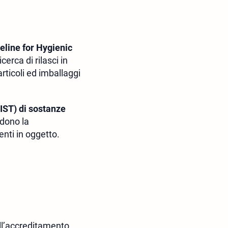
eline for Hygienic
icerca di rilasci in
articoli ed imballaggi
 LIST) di sostanze
edono la
nti in oggetto.
ell’accreditamento.