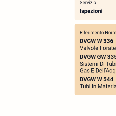
Servizio
Ispezioni
Riferimento Norm
DVGW W 336
Valvole Forate
DVGW GW 33
Sistemi Di Tub
Gas E Dell’Ac
DVGW W 544
Tubi In Materi