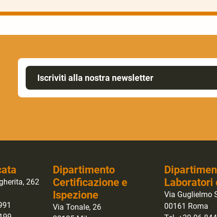
Iscriviti alla nostra newsletter
cata
Dipartimento
Dipartimen
Certificazione e
Laboratori 
gherita, 262
Ispezione
Via Guglielmo S
0991
00161 Roma
Via Tonale, 26
1199