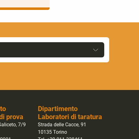
to
Dipartimento
di prova
Laboratori di taratura
aliceto, 7/9
Strada delle Cacce, 91
10135 Torino